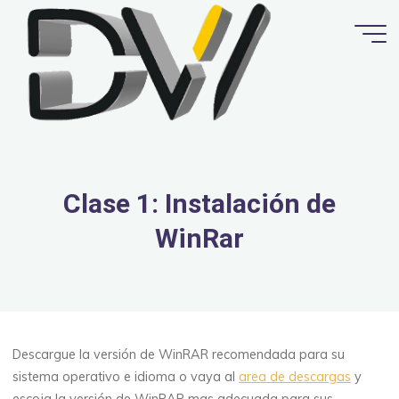
Saltar
al
contenido
Clase 1: Instalación de
WinRar
Descargue la versión de WinRAR recomendada para su
sistema operativo e idioma o vaya al
area de descargas
y
escoja la versión de WinRAR mas adecuada para sus