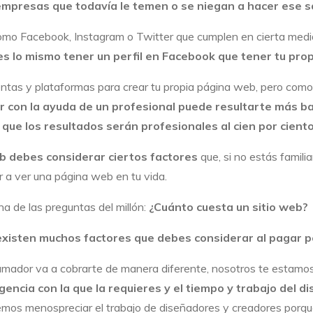
mpresas que todavía le temen o se niegan a hacer ese salt
mo Facebook, Instagram o Twitter que cumplen en cierta medida
es lo mismo tener un perfil en Facebook que tener tu pro
tas y plataformas para crear tu propia página web, pero com
r con la ayuda de un profesional puede resultarte más ba
que los resultados serán profesionales al cien por ciento
eb debes considerar ciertos factores
que, si no estás famili
 a ver una página web en tu vida.
a de las preguntas del millón:
¿Cuánto cuesta un sitio web?
existen muchos factores que debes considerar al pagar po
amador va a cobrarte de manera diferente, nosotros te estamo
encia con la que la requieres y el tiempo y trabajo del d
olemos menospreciar el trabajo de diseñadores y creadores porq