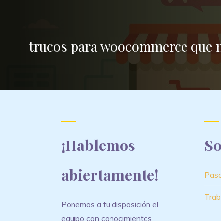
trucos para woocommerce que n
¡Hablemos
So
abiertamente!
Pasa
Trab
Ponemos a tu disposición el
equipo con conocimientos