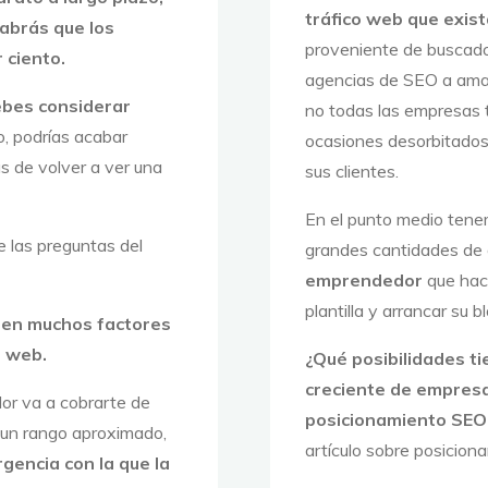
tráfico web que exis
abrás que los
proveniente de buscado
 ciento.
agencias de SEO a amas
ebes considerar
no todas las empresas 
o, podrías acabar
ocasiones desorbitados
s de volver a ver una
sus clientes.
En el punto medio tene
e las preguntas del
grandes cantidades de d
emprendedor
que hace
plantilla y arrancar su b
ten muchos factores
o web.
¿Qué posibilidades t
creciente de empresa
or va a cobrarte de
posicionamiento SEO
 un rango aproximado,
artículo sobre posicio
gencia con la que la