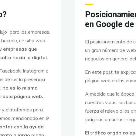
b?
Posicionamie
en Google de
lujo” para las empresas.
hacerlo, un sitio web
El posicionamiento de u
ay empresas que
un gran número de web
lto hacia lo digital.
negocios en general deb
Facebook, Instagram o
En este post, te explic
l de ser la presencia
página web en las prime
r,
no es lo mismo
A medida que la época
propia página web.
nuestras vidas, los bu
 y plataformas para
fuerza el relevo a los 
 hemos mencionado en 9
(páginas amarillas, nego
ontar con la ayuda
El tráfico orgánico es
rato a largo plazo,