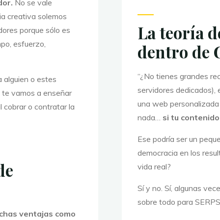
dor.
No se vale
ria creativa solemos
La teoría 
dores porque sólo es
po, esfuerzo,
dentro de 
“¿No tienes grandes re
 alguien o estes
servidores dedicados), e
o te vamos a enseñar
una web personalizada
 cobrar o contratar la
nada…
si tu contenido
Ese podría ser un peque
democracia en los resul
de
vida real?
Sí y no. Sí, algunas vec
sobre todo para SERPS
uchas ventajas como