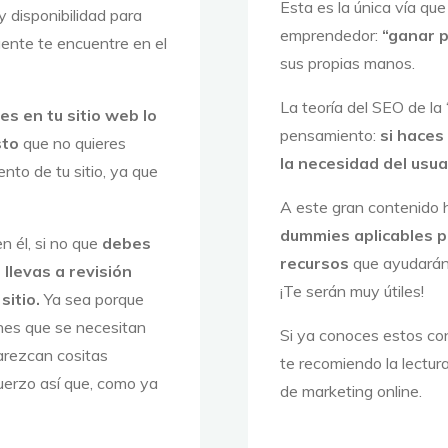
Esta es la única vía qu
 disponibilidad para
emprendedor:
“ganar p
ente te encuentre en el
sus propias manos.
La teoría del SEO de la
s en tu sitio web lo
pensamiento:
si haces
sto
que no quieres
la necesidad del usua
to de tu sitio, ya que
A este gran contenido 
dummies
aplicables 
n él, si no que
debes
recursos
que ayudarán
llevas a revisión
¡Te serán muy útiles!
sitio.
Ya sea porque
nes que se necesitan
Si ya conoces estos co
arezcan cositas
te recomiendo la lectur
uerzo así que, como ya
de marketing online.