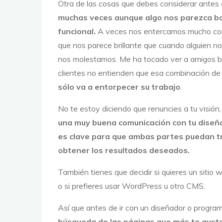
Otra de las cosas que debes considerar antes
muchas veces aunque algo nos parezca bo
funcional.
A veces nos entercamos mucho con 
que nos parece brillante que cuando alguien no
nos molestamos. Me ha tocado ver a amigos b
clientes no entienden que esa combinación de
sólo va a entorpecer su trabajo
.
No te estoy diciendo que renuncies a tu visión, 
una muy buena comunicación con tu dise
es clave para que ambas partes puedan tr
obtener los resultados deseados.
También tienes que decidir si quieres un sitio 
o si prefieres usar WordPress u otro CMS.
Así que antes de ir con un diseñador o progr
búsqueda de las páginas que más te gust