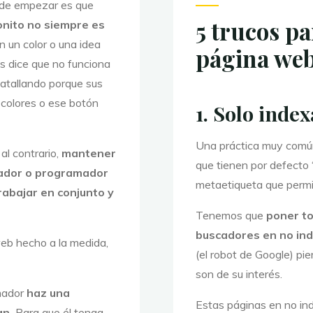
 de empezar es que
5 trucos p
nito no siempre es
un color o una idea
página we
s dice que no funciona
atallando porque sus
 colores o ese botón
1. Solo inde
Una práctica muy común
al contrario,
mantener
que tienen por defecto 
ñador o programador
metaetiqueta que permi
abajar en conjunto y
Tenemos que
poner to
buscadores en no in
web hecho a la medida,
(el robot de Google) pi
son de su interés.
amador
haz una
Estas páginas en no ind
an.
Para que él tenga