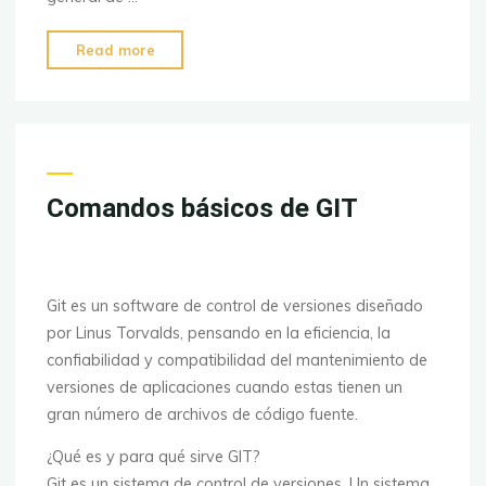
"¿Qué
Read more
es
Firebase?
Todos
los
secretos
Comandos básicos de GIT
desbloqueados"
Git es un software de control de versiones diseñado
por Linus Torvalds, pensando en la eficiencia, la
confiabilidad y compatibilidad del mantenimiento de
versiones de aplicaciones cuando estas tienen un
gran número de archivos de código fuente.
¿Qué es y para qué sirve GIT?
Git
es un sistema de control de versiones. Un sistema